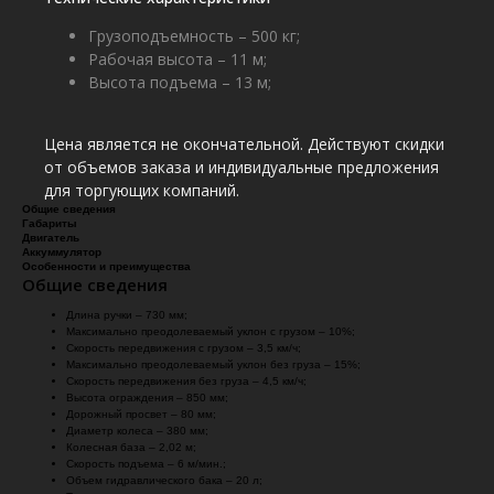
Грузоподъемность – 500 кг;
Рабочая высота – 11 м;
Высота подъема – 13 м;
Цена является не окончательной. Действуют скидки
от объемов заказа и индивидуальные предложения
для торгующих компаний.
Общие сведения
Габариты
Двигатель
Аккуммулятор
Особенности и преимущества
Общие сведения
Длина ручки – 730 мм;
Максимально преодолеваемый уклон с грузом – 10%;
Скорость передвижения с грузом – 3,5 км/ч;
Максимально преодолеваемый уклон без груза – 15%;
Скорость передвижения без груза – 4,5 км/ч;
Высота ограждения – 850 мм;
Дорожный просвет – 80 мм;
Диаметр колеса – 380 мм;
Колесная база – 2,02 м;
Скорость подъема – 6 м/мин.;
Объем гидравлического бака – 20 л;