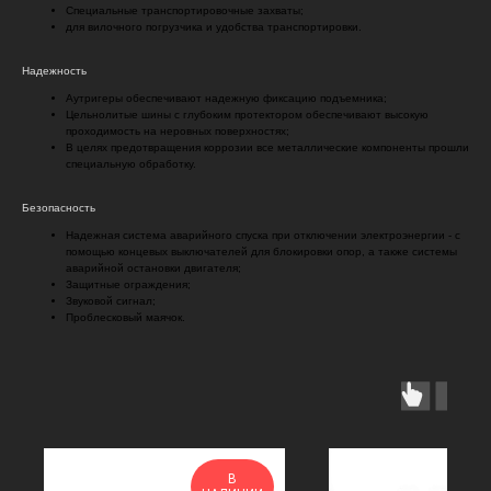
Специальные транспортировочные захваты;
для вилочного погрузчика и удобства транспортировки.
Надежность
Аутригеры обеспечивают надежную фиксацию подъемника;
Цельнолитые шины с глубоким протектором обеспечивают высокую
проходимость на неровных поверхностях;
В целях предотвращения коррозии все металлические компоненты прошли
специальную обработку.
Безопасность
Надежная система аварийного спуска при отключении электроэнергии - с
помощью концевых выключателей для блокировки опор, а также системы
аварийной остановки двигателя;
Защитные ограждения;
Звуковой сигнал;
Проблесковый маячок.
В