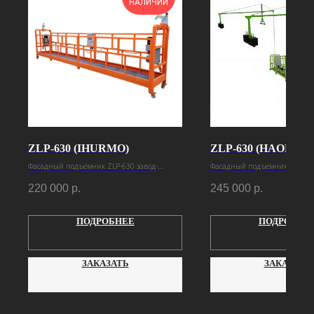
НАЛИЧИИ
ZLP-630 (IHURMO)
ZLP-630 (HAOKE)
Фасадный подъемник ZLP-630 завод-
Фасадный подъемник ZLP-630
изготовитель Ihurmo
изготовитель Haoke
220 000
р.
245 000
р.
ПОДРОБНЕЕ
ПОДРОБНЕ
ЗАКАЗАТЬ
ЗАКАЗАТЬ