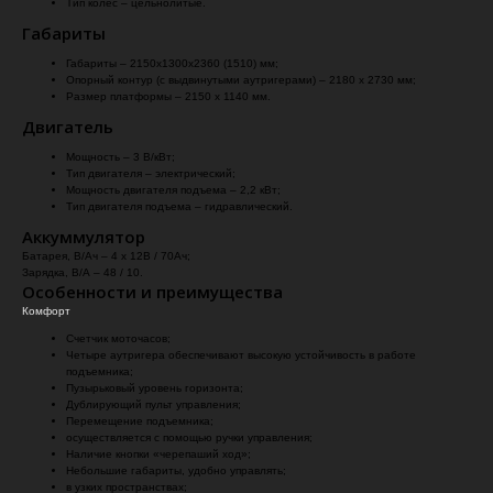
Тип колес – цельнолитые.
Габариты
Габариты – 2150х1300х2360 (1510) мм;
Опорный контур (с выдвинутыми аутригерами) – 2180 х 2730 мм;
Размер платформы – 2150 х 1140 мм.
Двигатель
Мощность – 3 В/кВт;
Тип двигателя – электрический;
Мощность двигателя подъема – 2,2 кВт;
Тип двигателя подъема – гидравлический.
Аккуммулятор
Батарея, В/Ач – 4 х 12В / 70Ач;
Зарядка, В/А – 48 / 10.
Особенности и преимущества
Комфорт
Счетчик моточасов;
Четыре аутригера обеспечивают высокую устойчивость в работе
подъемника;
Пузырьковый уровень горизонта;
Дублирующий пульт управления;
Перемещение подъемника;
осуществляется с помощью ручки управления;
Наличие кнопки «черепаший ход»;
Небольшие габариты, удобно управлять;
в узких пространствах;