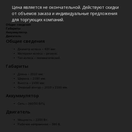
Цена является не окончательной. Действуют скидки
от объемов заказа и индивидуальные предложения
для торгующих компаний.
Общие сведения
Габариты
Аккуммулятор
Двигатель
Общие сведения
Диаметр колеса – 400 мм;
Материал колеса – резина;
Тип колеса – пневматический.
Габариты
Длина – 2010 мм;
Ширина – 2160 мм;
Высота – 2450 мм;
Опорный контур – 2010 х 2160 мм.
Аккуммулятор
Сеть – 380/50 В/Гц
Двигатель
Мощность – 2200 Вт;
Рабочее напряжение – 380 В.