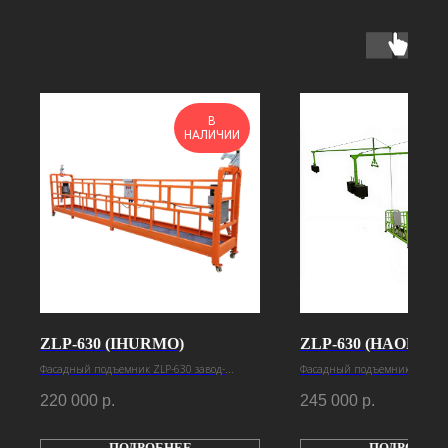
В
НАЛИЧИИ
ZLP-630 (IHURMO)
ZLP-630 (HAOKE)
Фасадный подъемник ZLP-630 завод-
Фасадный подъемник ZLP-630
изготовитель Ihurmo
изготовитель Haoke
220 000
р.
245 000
р.
ПОДРОБНЕЕ
ПОДРОБНЕ