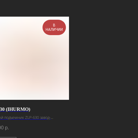
В
НАЛИЧИИ
30 (IHURMO)
й подъемник ZLP-630 завод-
итель Ihurmo
00
р.