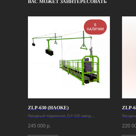
ВАС МОЖЕТ ЗАИНТЕРЕСОВАТЬ
В
НАЛИЧИИ
ZLP-630 (HAOKE)
ZLP-6
Фасадный подъемник ZLP-630 завод-
Фасадны
изготовитель Haoke
изготов
245 000
р.
220 0