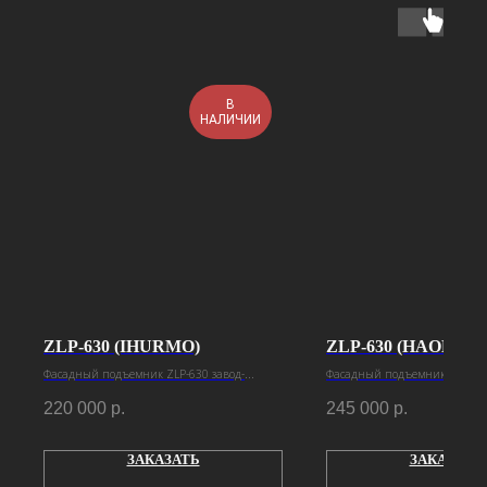
В
НАЛИЧИИ
ZLP-630 (IHURMO)
ZLP-630 (HAOKE)
Фасадный подъемник ZLP-630 завод-
Фасадный подъемник ZLP-630
изготовитель Ihurmo
изготовитель Haoke
220 000
р.
245 000
р.
ЗАКАЗАТЬ
ЗАКАЗАТЬ