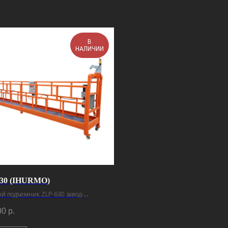
В
НАЛИЧИИ
30 (IHURMO)
й подъемник ZLP-630 завод-
итель Ihurmo
00
р.