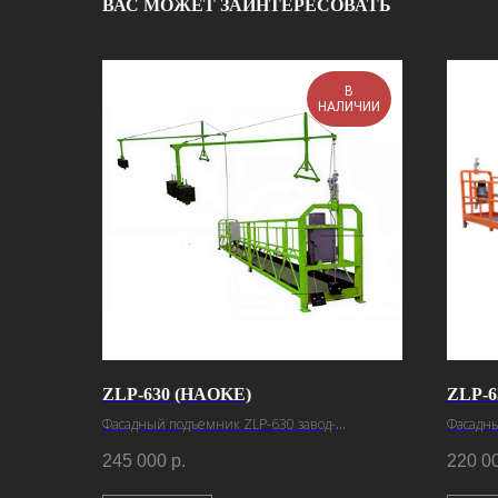
ВАС МОЖЕТ ЗАИНТЕРЕСОВАТЬ
В
НАЛИЧИИ
ZLP-630 (HAOKE)
ZLP-6
Фасадный подъемник ZLP-630 завод-
Фасадны
изготовитель Haoke
изготов
245 000
р.
220 0