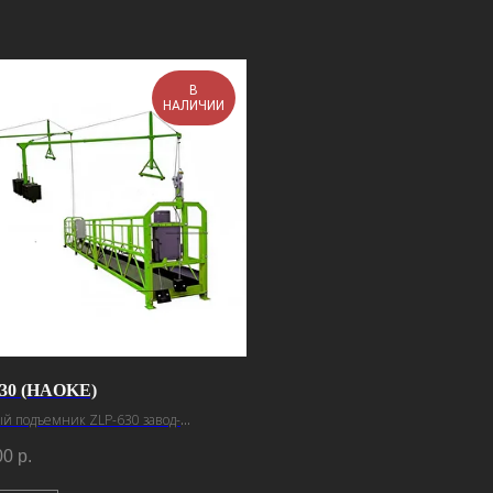
В
НАЛИЧИИ
30 (HAOKE)
й подъемник ZLP-630 завод-
итель Haoke
00
р.