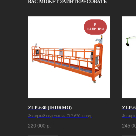
ВАС МОЖЕТ ЗАИНТЕРЕСОВАТЬ
В
НАЛИЧИИ
ZLP-630 (IHURMO)
ZLP-6
Фасадный подъемник ZLP-630 завод-
Фасадны
изготовитель Ihurmo
изготов
220 000
р.
245 0