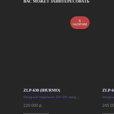
ВАС МОЖЕТ ЗАИНТЕРЕСОВАТЬ
В
НАЛИЧИИ
ZLP-630 (IHURMO)
ZLP-6
Фасадный подъемник ZLP-630 завод-
Фасадны
изготовитель Ihurmo
изготов
220 000
р.
245 0