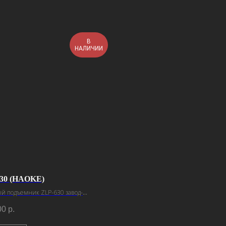
В
НАЛИЧИИ
30 (HAOKE)
й подъемник ZLP-630 завод-
итель Haoke
00
р.