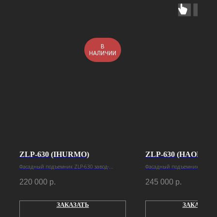
В
НАЛИЧИИ
ZLP-630 (IHURMO)
ZLP-630 (HAOKE)
Фасадный подъемник ZLP-630 завод-
Фасадный подъемник ZLP-630
изготовитель Ihurmo
изготовитель Haoke
220 000
р.
245 000
р.
ЗАКАЗАТЬ
ЗАКАЗАТЬ